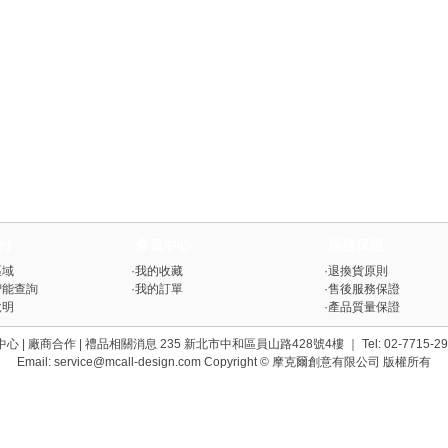
付
會員中心
服務保證
區域
·
我的收藏
·
退換貨原則
智能查詢
·
我的訂單
·
售後服務保證
說明
·
產品質量保證
 | 廠商合作 | 禮品相關消息 235 新北市中和區員山路428號4樓 ｜ Tel: 02-7715-2958分機
Email:
service@mcall-design.com
Copyright © 摩克爾創意有限公司 版權所有