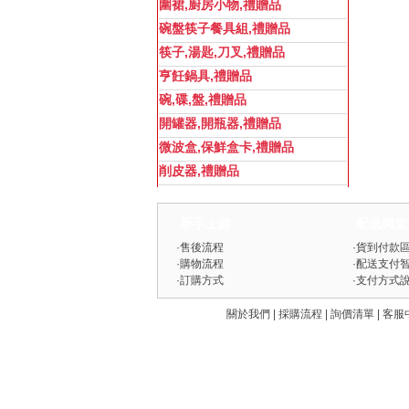
圍裙,廚房小物,禮贈品
碗盤筷子餐具組,禮贈品
筷子,湯匙,刀叉,禮贈品
亨飪鍋具,禮贈品
碗,碟,盤,禮贈品
開罐器,開瓶器,禮贈品
微波盒,保鮮盒卡,禮贈品
削皮器,禮贈品
新手上路
配送與支
·
售後流程
·
貨到付款
·
購物流程
·
配送支付
·
訂購方式
·
支付方式
關於我們 | 採購流程 | 詢價清單 | 客服中心