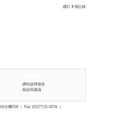
總計
3
個記錄
聯系我們
·
網站故障報告
·
投訴與建議
558 ｜ Fax: (02)7715-3576 ｜