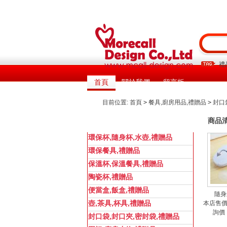
禮
首頁
關於我們
留言板
目前位置:
首頁
>
餐具,廚房用品,禮贈品
>
封口
商品
商品分類
所有分類
環保杯,隨身杯,水壺,禮贈品
環保餐具,禮贈品
保溫杯,保溫餐具,禮贈品
陶瓷杯,禮贈品
便當盒,飯盒,禮贈品
隨身
壺,茶具,杯具,禮贈品
本店售價
詢價
封口袋,封口夾,密封袋,禮贈品