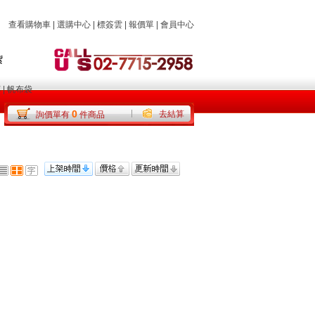
查看購物車
|
選購中心
|
標簽雲
|
報價單
|
會員中心
杯
|
帆布袋
0
去結算
詢價單有
件商品