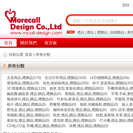
您好
禮品
|
贈品
|
禮贈品
|
促銷贈品
|
廣
首頁
關於我們
留言板
目前位置:
首頁
>
所有分類
所有分類
文具商品,禮贈品(175)
生活日常用品,禮贈品(320)
LED相關商品,禮贈品(56)
環保商品,禮贈品(39)
包包,收納袋商品,禮贈品(200)
杯子,容器商品,禮贈品(333
3C周邊產品,禮贈品(129)
創意,造型,客製化禮品,禮贈品(602)
手機周邊商品,禮品
鑰匙圈,鑰匙套,禮品,贈品,禮贈品(0)
置物架,禮品,贈品,禮贈品(0)
手環,手錶,廣告
無痕掛勾,禮品,贈品,禮贈品(0)
竹炭包,除臭包,禮品,贈品,禮贈品(0)
牙籤筒,牙籤
梳子,禮品,贈品,禮贈品(0)
野餐墊,禮贈品(0)
拖鞋,夾腳拖鞋,禮贈品(0)
個人清
肥皂盒,禮品,贈品,禮贈品(0)
咖啡粉造型器,禮品,贈品,禮贈品(0)
頭巾,頭罩,禮贈
馬桶刷,禮品,贈品,禮贈品(0)
鞋把,禮品,贈品,禮贈品(0)
枕類,座靠墊,耳罩,禮品,
車前包,禮品,贈品,禮贈品(0)
撲克牌,禮品,贈品,禮贈品(0)
打火機,禮品,贈品,禮贈
CD包,CD盒,耳機,禮品,贈品,禮贈品(0)
掛曆,禮品,贈品,禮贈品(0)