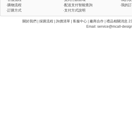
·
購物流程
·
配送支付智能查詢
·
我的訂
·
訂購方式
·
支付方式說明
關於我們 | 採購流程 | 詢價清單 | 客服中心 | 廠商合作 | 禮品相關消息 235 新
Email:
service@mcall-desig