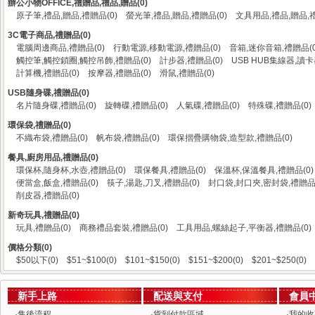
辦公小物OFFICE,禮贈品,禮品,贈品(0)
原子筆,禮品,贈品,禮贈品(0)
螢光筆,禮品,贈品,禮贈品(0)
文具用品,禮品,贈品,禮
3C電子商品,禮贈品(0)
電腦周邊商品,禮贈品(0)
行動電源,移動電源,禮贈品(0)
音箱,迷你音箱,禮贈品(0
觸控筆,觸控鎖圈,觸控吊飾,禮贈品(0)
計步器,禮贈品(0)
USB HUB集線器,讀卡
計算機,禮贈品(0)
按摩器,禮贈品(0)
滑鼠,禮贈品(0)
USB隨身碟,禮贈品(0)
名片隨身碟,禮贈品(0)
旋轉碟,禮贈品(0)
人氣碟,禮贈品(0)
特殊碟,禮贈品(0)
環保袋,禮贈品(0)
不織布袋,禮贈品(0)
帆布袋,禮贈品(0)
環保摺疊購物袋,造型款,禮贈品(0)
餐具,廚房用品,禮贈品(0)
環保杯,隨身杯,水壺,禮贈品(0)
環保餐具,禮贈品(0)
保溫杯,保溫餐具,禮贈品(0)
便當盒,飯盒,禮贈品(0)
筷子,湯匙,刀叉,禮贈品(0)
封口袋,封口夾,密封袋,禮贈品(
削皮器,禮贈品(0)
新奇玩具,禮贈品(0)
玩具,禮贈品(0)
商務禮品套裝,禮贈品(0)
工具用品,螺絲起子,平衡器,禮贈品(0)
價格分類(0)
$50以下(0)
$51~$100(0)
$101~$150(0)
$151~$200(0)
$201~$250(0)
新手上路
配送與支付
會員
·
售後流程
·
貨到付款區域
·
我的收