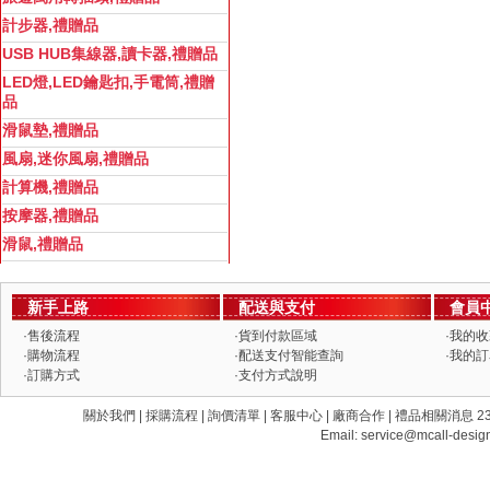
計步器,禮贈品
USB HUB集線器,讀卡器,禮贈品
LED燈,LED鑰匙扣,手電筒,禮贈
品
滑鼠墊,禮贈品
風扇,迷你風扇,禮贈品
計算機,禮贈品
按摩器,禮贈品
滑鼠,禮贈品
新手上路
配送與支付
會員
·
售後流程
·
貨到付款區域
·
我的收
·
購物流程
·
配送支付智能查詢
·
我的訂
·
訂購方式
·
支付方式說明
關於我們 | 採購流程 | 詢價清單 | 客服中心 | 廠商合作 | 禮品相關消息 235 新
Email:
service@mcall-desig