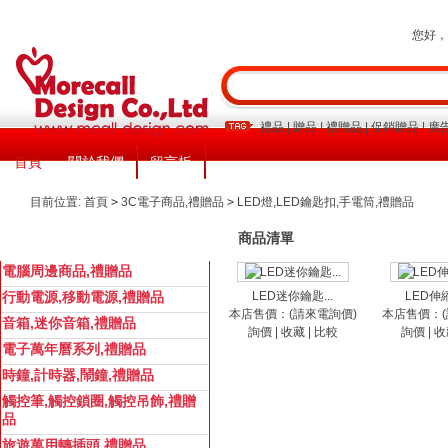
您好
禮品
|
贈品
|
禮贈品
|
促銷贈品
|
廣
首頁
關於我們
留言板
目前位置:
首頁
>
3C電子商品,禮贈品
>
LED燈,LED鑰匙扣,手電筒,禮贈品
商品清單
商品分類
所有分類
電腦周邊商品,禮贈品
行動電源,移動電源,禮贈品
LED迷你鑰匙...
LED伸縮
本店售價：(請來電詢價)
本店售價：(
音箱,迷你音箱,禮贈品
詢價
|
收藏
|
比較
詢價
|
收
電子萬年曆系列,禮贈品
時鐘,計時器,鬧鐘,禮贈品
觸控筆,觸控鎖圈,觸控吊飾,禮贈
品
旅遊萬用轉插頭,禮贈品