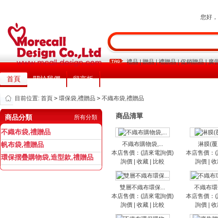
您好
禮品
|
贈品
|
禮贈品
|
促銷贈品
|
廣
首頁
關於我們
留言板
目前位置:
首頁
>
環保袋,禮贈品
>
不織布袋,禮贈品
商品清單
商品分類
所有分類
不織布袋,禮贈品
帆布袋,禮贈品
不織布購物袋,...
淋膜(覆膜
本店售價：(請來電詢價)
本店售價：(
環保摺疊購物袋,造型款,禮贈品
詢價
|
收藏
|
比較
詢價
|
收
雙層不織布環保...
不織布環保
本店售價：(請來電詢價)
本店售價：(
詢價
|
收藏
|
比較
詢價
|
收