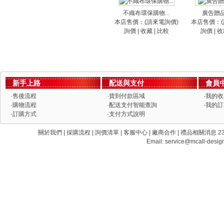
不織布環保購物...
廣告贈品 
本店售價：(請來電詢價)
本店售價：(
詢價
|
收藏
|
比較
詢價
|
收
新手上路
配送與支付
會員
·
售後流程
·
貨到付款區域
·
我的收
·
購物流程
·
配送支付智能查詢
·
我的訂
·
訂購方式
·
支付方式說明
關於我們 | 採購流程 | 詢價清單 | 客服中心 | 廠商合作 | 禮品相關消息 235 新
Email:
service@mcall-desig